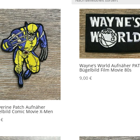
iebtheit
iert
Wayne’s World Aufnäher PA
Bügelbild Film Movie 80s
9,00
€
erine Patch Aufnäher
lbild Comic Movie X-Men
0
€