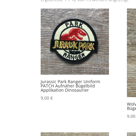
Bel
sort
Jurassic Park Ranger Uniform
PATCH Aufnäher Bügelbild
Applikation Dinosaurier
9,00
€
Wolv
Büge
9,0