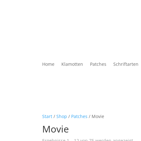
Home
Klamotten
Patches
Schriftarten
Start
/
Shop
/
Patches
/ Movie
Movie
Na
Ergebnisse 1 – 12 von 75 werden angezeigt