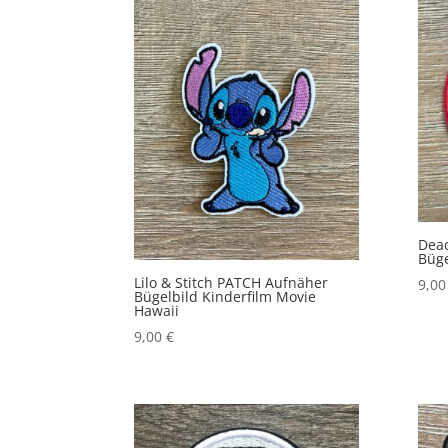
Dea
Büge
Lilo & Stitch PATCH Aufnäher
9,0
Bügelbild Kinderfilm Movie
Hawaii
9,00
€