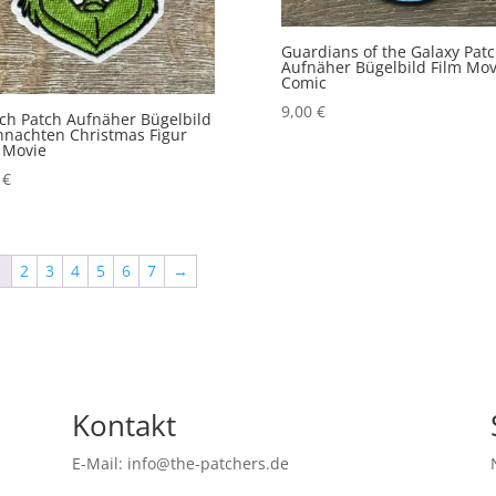
Guardians of the Galaxy Pat
Aufnäher Bügelbild Film Mov
Comic
9,00
€
ch Patch Aufnäher Bügelbild
nachten Christmas Figur
 Movie
0
€
1
2
3
4
5
6
7
→
Kontakt
E-Mail: info@the-patchers.de