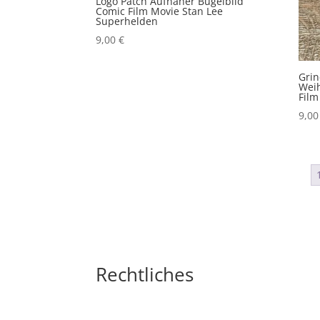
Logo Patch Aufnäher Bügelbild
Comic Film Movie Stan Lee
Superhelden
9,00
€
Grin
Weih
Film
9,0
Rechtliches