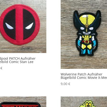
dpool PATCH Aufnäher
lbild Comic Stan Lee
0
€
Wolverine Patch Aufnäher
Bügelbild Comic Movie X-Me
9,00
€