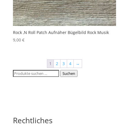
Rock ‚N Roll Patch Aufnäher Bügelbild Rock Musik
9,00
€
1
2
3
4
→
Suchen
Suchen
nach:
Rechtliches