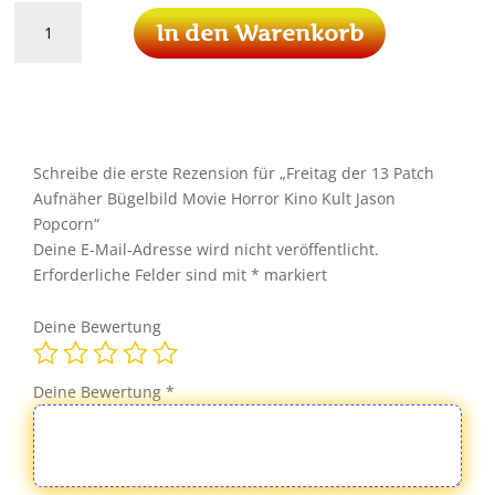
Freitag
In den Warenkorb
der
13
Patch
Aufnäher
Bügelbild
Movie
Schreibe die erste Rezension für „Freitag der 13 Patch
Horror
Aufnäher Bügelbild Movie Horror Kino Kult Jason
Kino
Popcorn“
Kult
Deine E-Mail-Adresse wird nicht veröffentlicht.
Jason
Erforderliche Felder sind mit
*
markiert
Popcorn
Menge
Deine Bewertung
Deine Bewertung
*