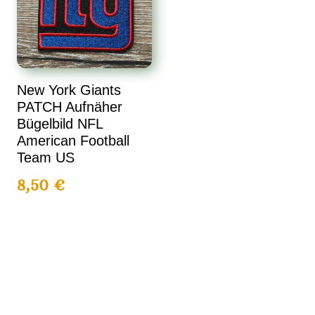
New York Giants
PATCH Aufnäher
Bügelbild NFL
American Football
Team US
8,50
€