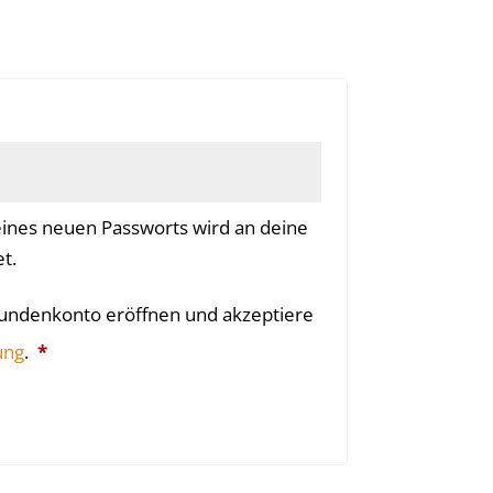
erlich
 eines neuen Passworts wird an deine
t.
 Kundenkonto eröffnen und akzeptiere
Erforderlich
ung
.
*