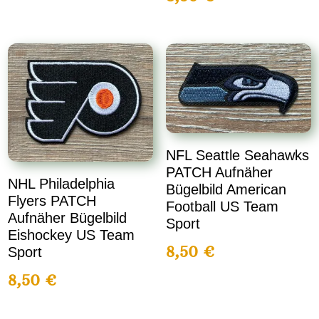
NFL Seattle Seahawks
PATCH Aufnäher
NHL Philadelphia
Bügelbild American
Flyers PATCH
Football US Team
Aufnäher Bügelbild
Sport
Eishockey US Team
8,50
€
Sport
8,50
€