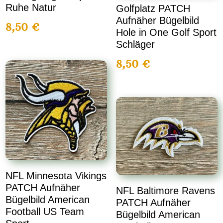
Ruhe Natur
Golfplatz PATCH
Aufnäher Bügelbild
8,50
€
Hole in One Golf Sport
Schläger
8,50
€
NFL Minnesota Vikings
PATCH Aufnäher
NFL Baltimore Ravens
Bügelbild American
PATCH Aufnäher
Football US Team
Bügelbild American