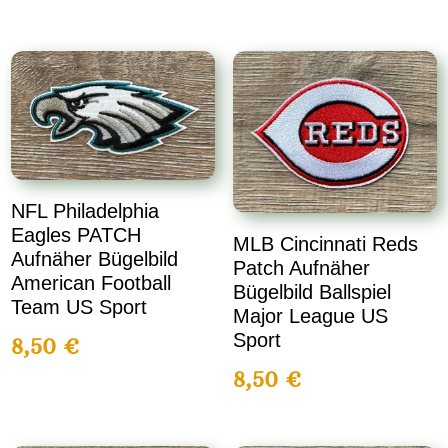
NFL Philadelphia
Eagles PATCH
MLB Cincinnati Reds
Aufnäher Bügelbild
Patch Aufnäher
American Football
Bügelbild Ballspiel
Team US Sport
Major League US
Sport
8,50
€
8,50
€