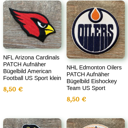
NFL Arizona Cardinals
PATCH Aufnäher
NHL Edmonton Oilers
Bügelbild American
PATCH Aufnäher
Football US Sport klein
Bügelbild Eishockey
Team US Sport
8,50
€
8,50
€