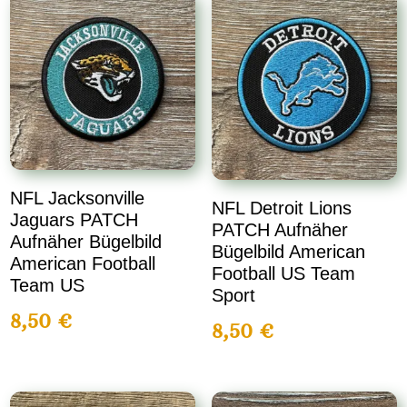
NFL Jacksonville
NFL Detroit Lions
Jaguars PATCH
PATCH Aufnäher
Aufnäher Bügelbild
Bügelbild American
American Football
Football US Team
Team US
Sport
8,50
€
8,50
€