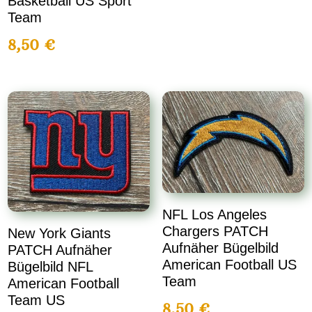
Basketball US Sport
Team
8,50
€
NFL Los Angeles
Chargers PATCH
New York Giants
Aufnäher Bügelbild
PATCH Aufnäher
American Football US
Bügelbild NFL
Team
American Football
Team US
8,50
€