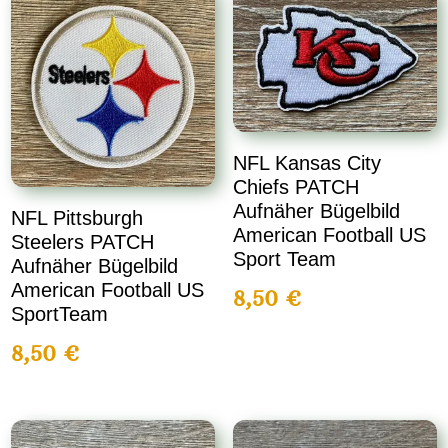
NFL Kansas City
Chiefs PATCH
Aufnäher Bügelbild
NFL Pittsburgh
American Football US
Steelers PATCH
Sport Team
Aufnäher Bügelbild
American Football US
8,50
€
SportTeam
8,50
€