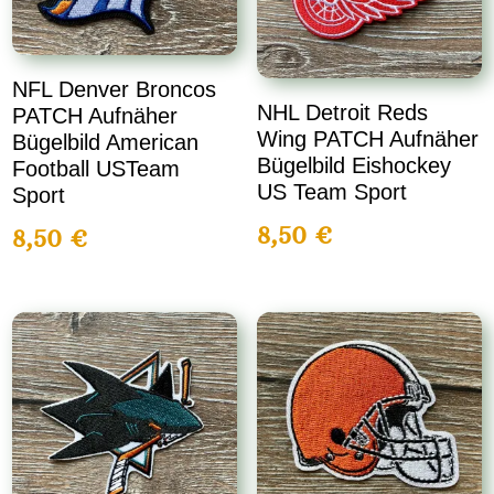
NFL Denver Broncos
NHL Detroit Reds
PATCH Aufnäher
Wing PATCH Aufnäher
Bügelbild American
Bügelbild Eishockey
Football USTeam
US Team Sport
Sport
8,50
€
8,50
€