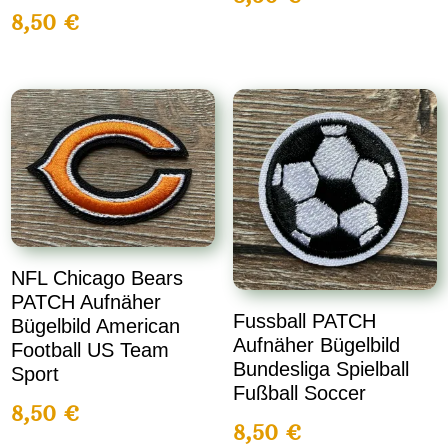
8,50
€
NFL Chicago Bears
PATCH Aufnäher
Fussball PATCH
Bügelbild American
Aufnäher Bügelbild
Football US Team
Bundesliga Spielball
Sport
Fußball Soccer
8,50
€
8,50
€