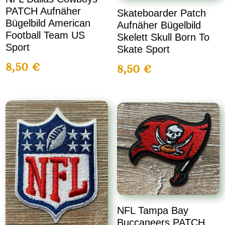
PATCH Aufnäher
Skateboarder Patch
Bügelbild American
Aufnäher Bügelbild
Football Team US
Skelett Skull Born To
Sport
Skate Sport
8,50
€
8,50
€
NFL Tampa Bay
Buccaneers PATCH