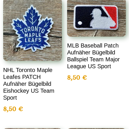
MLB Baseball Patch
Aufnäher Bügelbild
Ballspiel Team Major
League US Sport
NHL Toronto Maple
Leafes PATCH
8,50
€
Aufnäher Bügelbild
Eishockey US Team
Sport
8,50
€