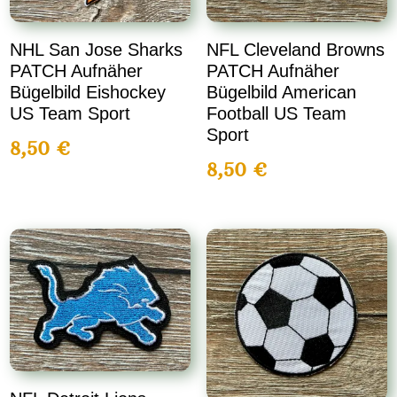
NFL Cleveland Browns
NHL San Jose Sharks
PATCH Aufnäher
PATCH Aufnäher
Bügelbild American
Bügelbild Eishockey
Football US Team
US Team Sport
Sport
8,50
€
8,50
€