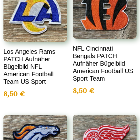
NFL Cincinnati
Los Angeles Rams
Bengals PATCH
PATCH Aufnäher
Aufnäher Bügelbild
Bügelbild NFL
American Football US
American Football
Sport Team
Team US Sport
8,50
€
8,50
€