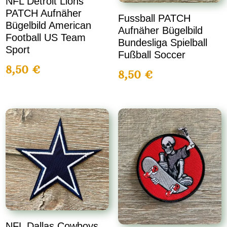
NFL Detroit Lions
PATCH Aufnäher
Fussball PATCH
Bügelbild American
Aufnäher Bügelbild
Football US Team
Bundesliga Spielball
Sport
Fußball Soccer
8,50
€
8,50
€
NFL Dallas Cowboys