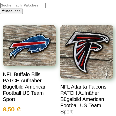
Products
search
finde !!!
NFL Buffalo Bills
PATCH Aufnäher
Bügelbild American
NFL Atlanta Falcons
Football US Team
PATCH Aufnäher
Sport
Bügelbild American
Football US Team
8,50
€
Sport