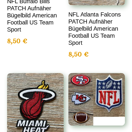
NFL Buffalo Bills
PATCH Aufnäher
NFL Atlanta Falcons
Bügelbild American
PATCH Aufnäher
Football US Team
Bügelbild American
Sport
Football US Team
8,50
€
Sport
8,50
€