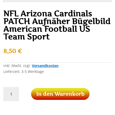
NFL Arizona Cardinals
PATCH Aufnäher Bügelbild
American Football US
Team Sport
8,50
€
inkl. MwSt.
zzgl.
Versandkosten
Lieferzeit:
3-5 Werktage
NFL
In den Warenkorb
Arizona
Cardinals
PATCH
Aufnäher