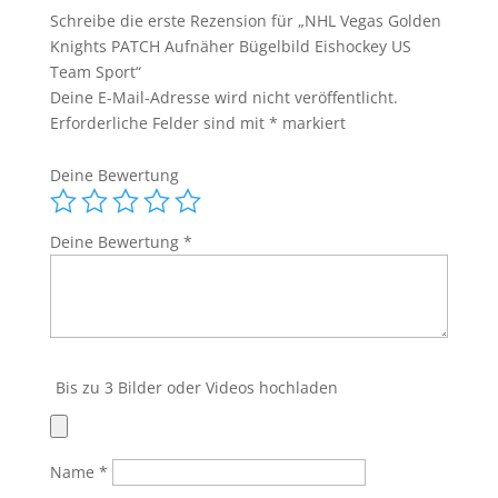
Knights
Schreibe die erste Rezension für „NHL Vegas Golden
PATCH
Knights PATCH Aufnäher Bügelbild Eishockey US
Aufnäher
Team Sport“
Bügelbild
Deine E-Mail-Adresse wird nicht veröffentlicht.
Eishockey
Erforderliche Felder sind mit
*
markiert
US
Team
Deine Bewertung
Sport
Menge
Deine Bewertung
*
Bis zu 3 Bilder oder Videos hochladen
Name
*