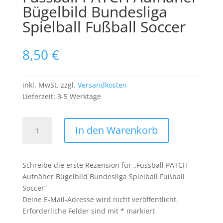
Bügelbild Bundesliga
Spielball Fußball Soccer
8,50
€
inkl. MwSt.
zzgl.
Versandkosten
Lieferzeit:
3-5 Werktage
Fussball
In den Warenkorb
PATCH
Aufnäher
Bügelbild
Schreibe die erste Rezension für „Fussball PATCH
Bundesliga
Aufnäher Bügelbild Bundesliga Spielball Fußball
Spielball
Soccer“
Fußball
Deine E-Mail-Adresse wird nicht veröffentlicht.
Soccer
Erforderliche Felder sind mit
*
markiert
Menge