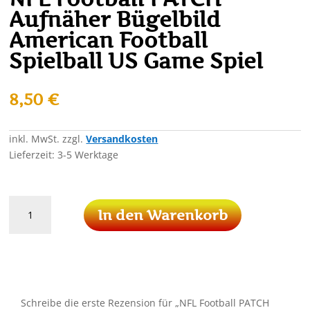
Aufnäher Bügelbild
American Football
Spielball US Game Spiel
8,50
€
inkl. MwSt.
zzgl.
Versandkosten
Lieferzeit:
3-5 Werktage
NFL
In den Warenkorb
Football
PATCH
Aufnäher
Bügelbild
American
Football
Schreibe die erste Rezension für „NFL Football PATCH