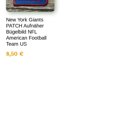
New York Giants
PATCH Aufnäher
Bügelbild NFL
American Football
Team US
8,50
€