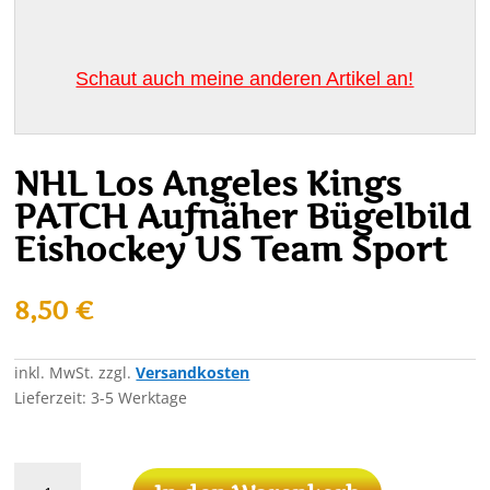
Schaut auch meine anderen Artikel an!
NHL Los Angeles Kings
PATCH Aufnäher Bügelbild
Eishockey US Team Sport
8,50
€
inkl. MwSt.
zzgl.
Versandkosten
Lieferzeit:
3-5 Werktage
NHL