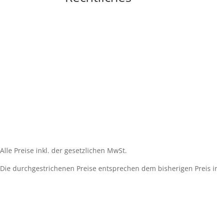
Impressum
Widerrufsbelehrung
AGB´s
Datenschutzerklärung
Zahlungsarten
Versandarten
Cookie-Richtlinie (EU)
Alle Preise inkl. der gesetzlichen MwSt.
Die durchgestrichenen Preise entsprechen dem bisherigen Preis i