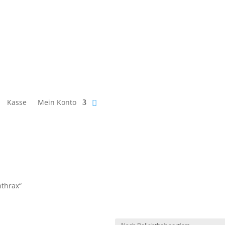
Kasse
Mein Konto
nthrax“