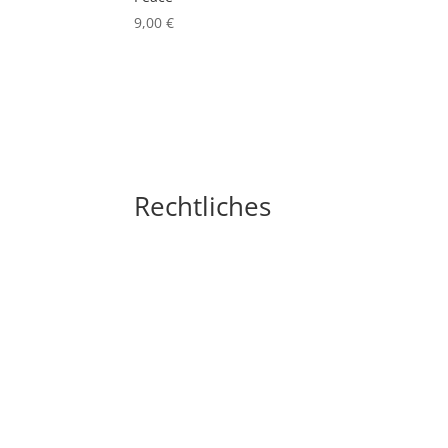
9,00
€
Rechtliches
Impressum
Widerrufsbelehrung
AGB´s
Datenschutzerklärung
Zahlungsarten
Versandarten
Cookie-Richtlinie (EU)