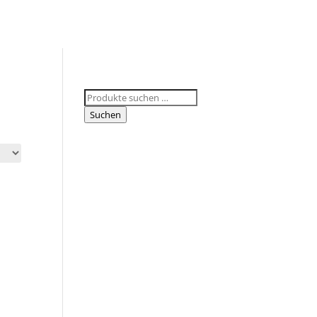
Suchen
nach:
Suchen