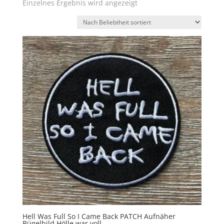
Einzelnes Ergebnis wird angezeigt
Hell Was Full So I Came Back PATCH Aufnäher
Bügelbild Hölle war voll