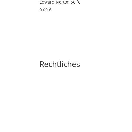
Edward Norton Seife
9,00
€
Rechtliches
Impressum
Widerrufsbelehrung
AGB´s
Datenschutzerklärung
Zahlungsarten
Versandarten
Cookie-Richtlinie (EU)