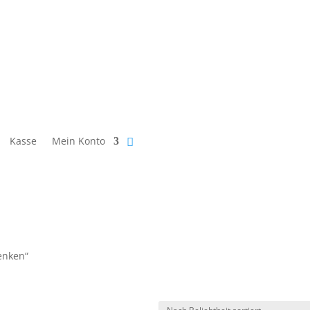
Kasse
Mein Konto
enken“