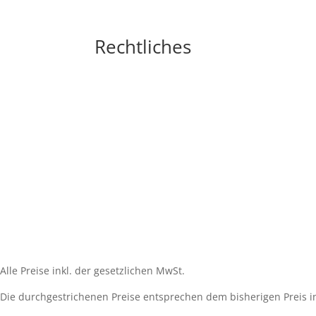
Rechtliches
Impressum
Widerrufsbelehrung
AGB´s
Datenschutzerklärung
Zahlungsarten
Versandarten
Cookie-Richtlinie (EU)
Alle Preise inkl. der gesetzlichen MwSt.
Die durchgestrichenen Preise entsprechen dem bisherigen Preis i