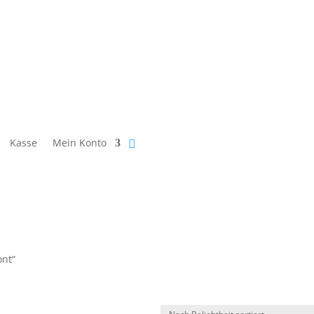
Kasse
Mein Konto
ont“