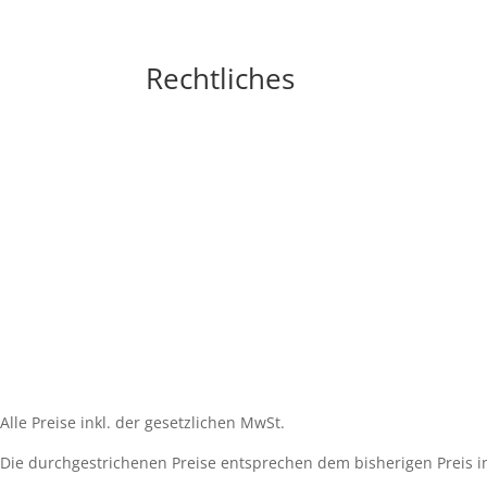
Rechtliches
Impressum
Widerrufsbelehrung
AGB´s
Datenschutzerklärung
Zahlungsarten
Versandarten
Cookie-Richtlinie (EU)
Alle Preise inkl. der gesetzlichen MwSt.
Die durchgestrichenen Preise entsprechen dem bisherigen Preis i