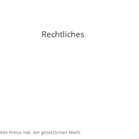
Rechtliches
Impressum
Widerrufsbelehrung
AGB´s
Datenschutzerklärung
Zahlungsarten
Versandarten
Cookie-Richtlinie (EU)
Alle Preise inkl. der gesetzlichen MwSt.