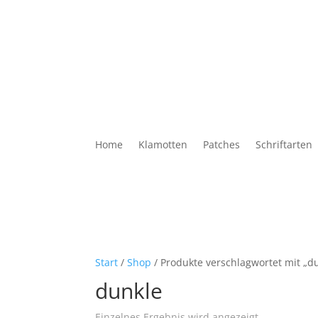
Home
Klamotten
Patches
Schriftarten
Start
/
Shop
/ Produkte verschlagwortet mit „d
dunkle
Einzelnes Ergebnis wird angezeigt