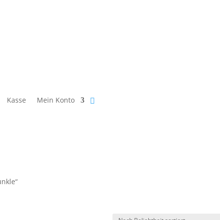
Kasse
Mein Konto
unkle“