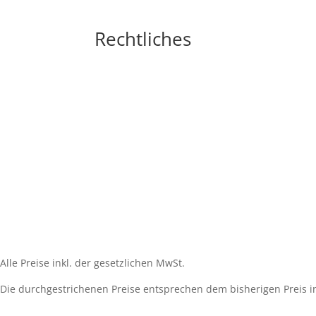
Rechtliches
Impressum
Widerrufsbelehrung
AGB´s
Datenschutzerklärung
Zahlungsarten
Versandarten
Cookie-Richtlinie (EU)
Alle Preise inkl. der gesetzlichen MwSt.
Die durchgestrichenen Preise entsprechen dem bisherigen Preis i