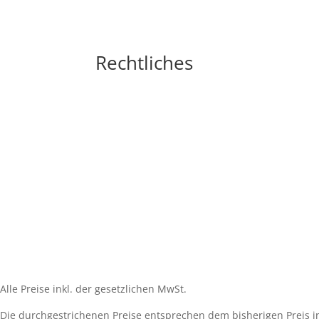
Rechtliches
Impressum
Widerrufsbelehrung
AGB´s
Datenschutzerklärung
Zahlungsarten
Versandarten
Cookie-Richtlinie (EU)
Alle Preise inkl. der gesetzlichen MwSt.
Die durchgestrichenen Preise entsprechen dem bisherigen Preis i