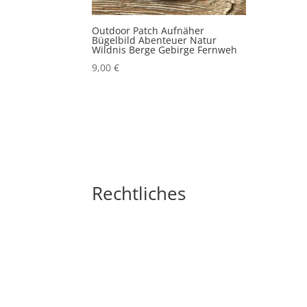
Outdoor Patch Aufnäher
Bügelbild Abenteuer Natur
Wildnis Berge Gebirge Fernweh
9,00
€
Rechtliches
Impressum
Widerrufsbelehrung
AGB´s
Datenschutzerklärung
Zahlungsarten
Versandarten
Cookie-Richtlinie (EU)