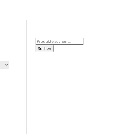
Suchen
nach:
Suchen