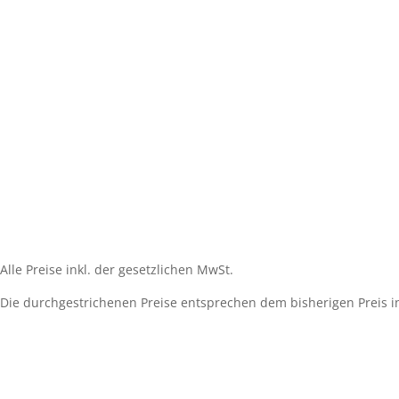
Impressum
Widerrufsbelehrung
AGB´s
Datenschutzerklärung
Zahlungsarten
Versandarten
Cookie-Richtlinie (EU)
Alle Preise inkl. der gesetzlichen MwSt.
Die durchgestrichenen Preise entsprechen dem bisherigen Preis i