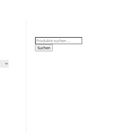
Suchen
nach:
Suchen