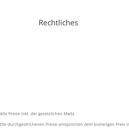
Rechtliches
Impressum
Widerrufsbelehrung
AGB´s
Datenschutzerklärung
Zahlungsarten
Versandarten
Cookie-Richtlinie (EU)
Alle Preise inkl. der gesetzlichen MwSt.
Die durchgestrichenen Preise entsprechen dem bisherigen Preis i