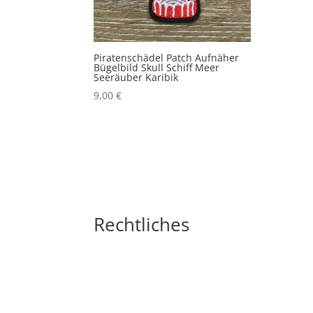
Piratenschädel Patch Aufnäher
Bügelbild Skull Schiff Meer
Seeräuber Karibik
9,00
€
Rechtliches
Impressum
Widerrufsbelehrung
AGB´s
Datenschutzerklärung
Zahlungsarten
Versandarten
Cookie-Richtlinie (EU)