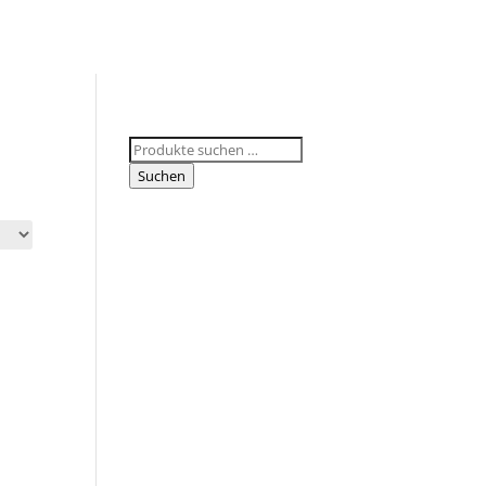
Suchen
nach:
Suchen