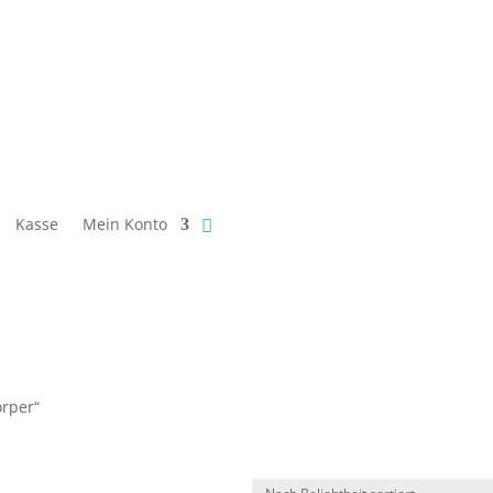
Kasse
Mein Konto
örper“