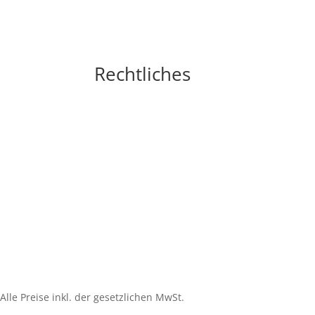
Rechtliches
Impressum
Widerrufsbelehrung
AGB´s
Datenschutzerklärung
Zahlungsarten
Versandarten
Cookie-Richtlinie (EU)
Alle Preise inkl. der gesetzlichen MwSt.