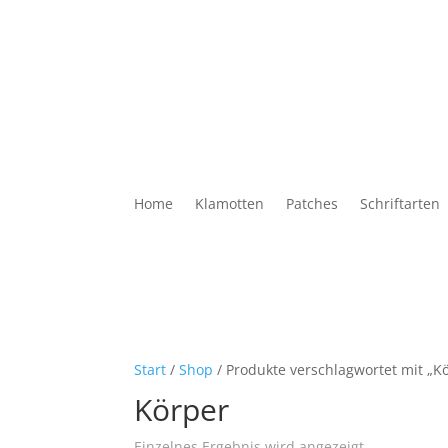
Home
Klamotten
Patches
Schriftarten
Start
/
Shop
/ Produkte verschlagwortet mit „K
Körper
Einzelnes Ergebnis wird angezeigt