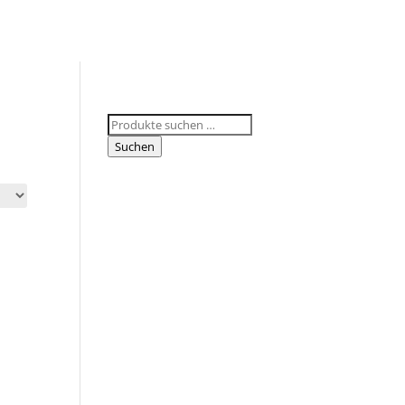
Suchen
nach:
Suchen