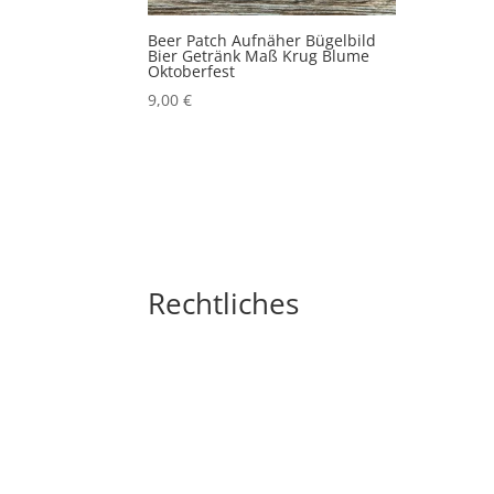
Beer Patch Aufnäher Bügelbild
Bier Getränk Maß Krug Blume
Oktoberfest
9,00
€
Rechtliches
Impressum
Widerrufsbelehrung
AGB´s
Datenschutzerklärung
Zahlungsarten
Versandarten
Cookie-Richtlinie (EU)