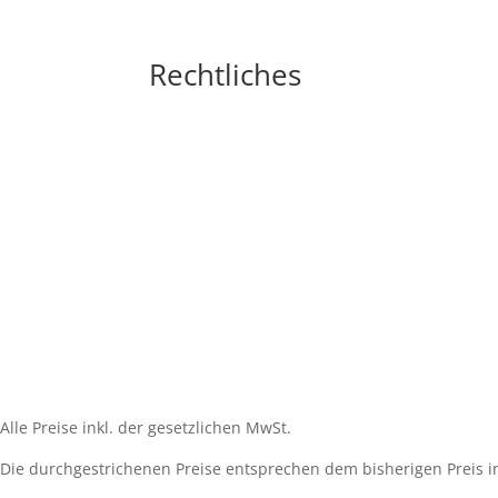
Rechtliches
Impressum
Widerrufsbelehrung
AGB´s
Datenschutzerklärung
Zahlungsarten
Versandarten
Cookie-Richtlinie (EU)
Alle Preise inkl. der gesetzlichen MwSt.
Die durchgestrichenen Preise entsprechen dem bisherigen Preis i