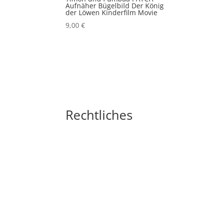
Aufnäher Bügelbild Der König
der Löwen Kinderfilm Movie
9,00
€
Rechtliches
Impressum
Widerrufsbelehrung
AGB´s
Datenschutzerklärung
Zahlungsarten
Versandarten
Cookie-Richtlinie (EU)