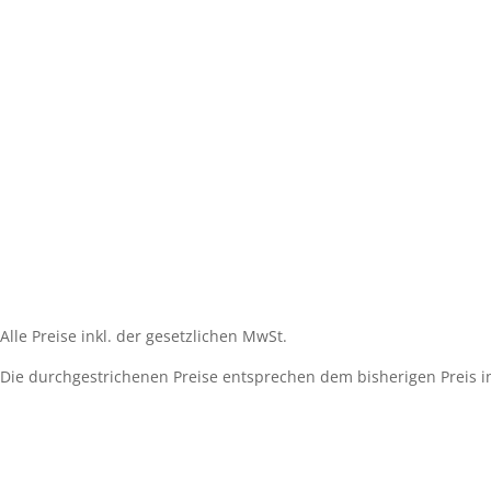
Impressum
Widerrufsbelehrung
AGB´s
Datenschutzerklärung
Zahlungsarten
Versandarten
Cookie-Richtlinie (EU)
Alle Preise inkl. der gesetzlichen MwSt.
Die durchgestrichenen Preise entsprechen dem bisherigen Preis i