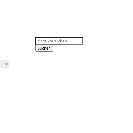
Suchen
nach:
Suchen