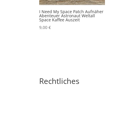
I Need My Space Patch Aufnäher
Abenteuer Astronaut Weltall
Space Kaffee Auszeit
9,00
€
Rechtliches
Impressum
Widerrufsbelehrung
AGB´s
Datenschutzerklärung
Zahlungsarten
Versandarten
Cookie-Richtlinie (EU)