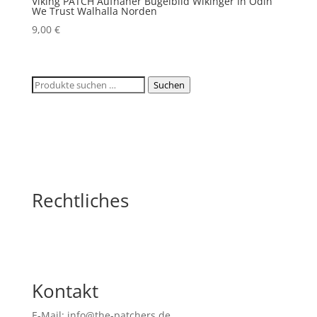
Viking PATCH Aufnäher Bügelbild Wikinger In Odin
We Trust Walhalla Norden
9,00
€
Suchen
Suchen
nach:
Rechtliches
Kontakt
E-Mail: info@the-patchers.de