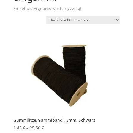
Einzelnes Ergebnis wird angezeigt
Gummilitze/Gummiband , 3mm, Schwarz
1,45
€
–
25,50
€