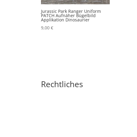
Jurassic Park Ranger Uniform
PATCH Aufnäher Bügelbild
Applikation Dinosaurier
9,00
€
Rechtliches
Impressum
Widerrufsbelehrung
AGB´s
Datenschutzerklärung
Zahlungsarten
Versandarten
Cookie-Richtlinie (EU)