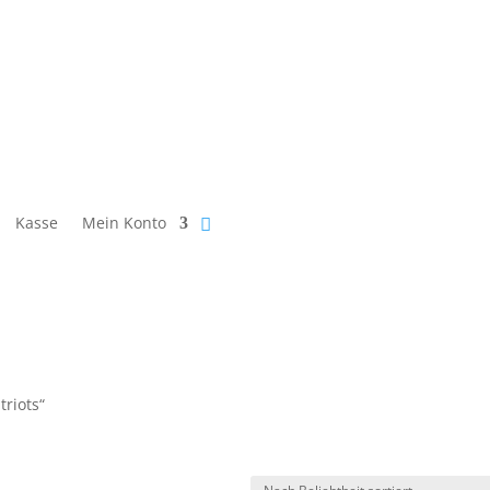
Kasse
Mein Konto
triots“