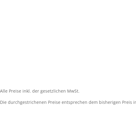
Impressum
Widerrufsbelehrung
AGB´s
Datenschutzerklärung
Zahlungsarten
Versandarten
Cookie-Richtlinie (EU)
Alle Preise inkl. der gesetzlichen MwSt.
Die durchgestrichenen Preise entsprechen dem bisherigen Preis i