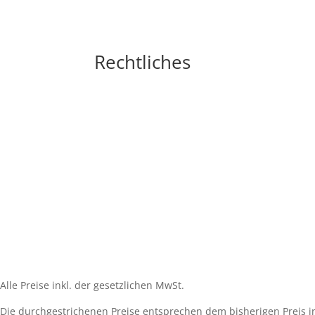
Rechtliches
Impressum
Widerrufsbelehrung
AGB´s
Datenschutzerklärung
Zahlungsarten
Versandarten
Cookie-Richtlinie (EU)
Alle Preise inkl. der gesetzlichen MwSt.
Die durchgestrichenen Preise entsprechen dem bisherigen Preis i