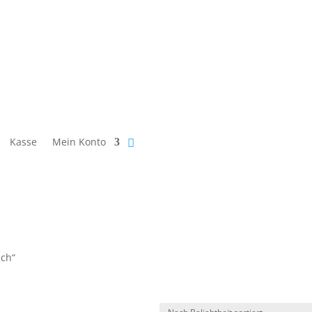
Kasse
Mein Konto
ech“