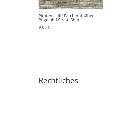
Piratenschiff Patch Aufnäher
Bügelbild Pirate Ship
9,00
€
Rechtliches
Impressum
Widerrufsbelehrung
AGB´s
Datenschutzerklärung
Zahlungsarten
Versandarten
Cookie-Richtlinie (EU)