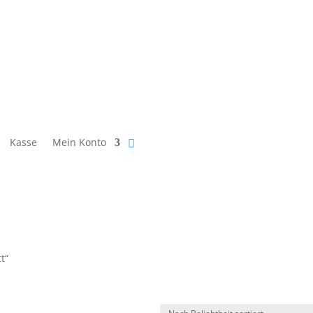
Kasse
Mein Konto
t“