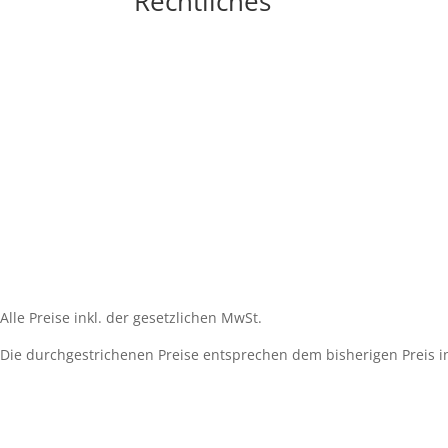
Rechtliches
Impressum
Widerrufsbelehrung
AGB´s
Datenschutzerklärung
Zahlungsarten
Versandarten
Cookie-Richtlinie (EU)
Alle Preise inkl. der gesetzlichen MwSt.
Die durchgestrichenen Preise entsprechen dem bisherigen Preis i