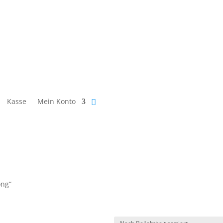
Kasse
Mein Konto
ong“