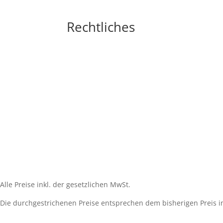
Rechtliches
Impressum
Widerrufsbelehrung
AGB´s
Datenschutzerklärung
Zahlungsarten
Versandarten
Cookie-Richtlinie (EU)
Alle Preise inkl. der gesetzlichen MwSt.
Die durchgestrichenen Preise entsprechen dem bisherigen Preis i