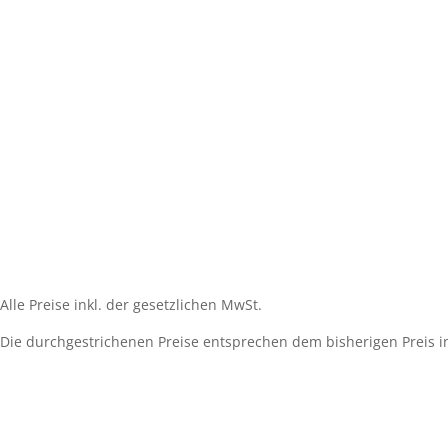
Impressum
Widerrufsbelehrung
AGB´s
Datenschutzerklärung
Zahlungsarten
Versandarten
Cookie-Richtlinie (EU)
Alle Preise inkl. der gesetzlichen MwSt.
Die durchgestrichenen Preise entsprechen dem bisherigen Preis i