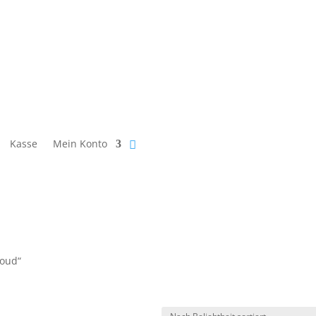
Kasse
Mein Konto
roud“