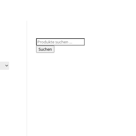
Suchen
nach:
Suchen