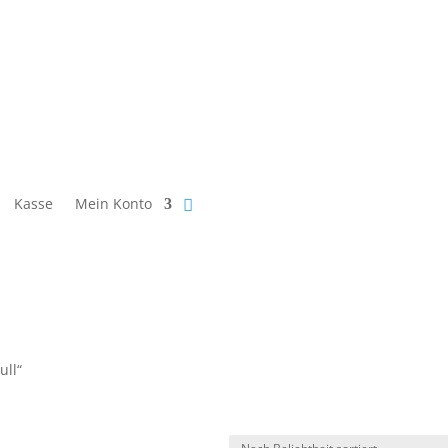
Kasse
Mein Konto
ull“