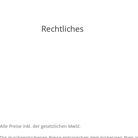
Rechtliches
Impressum
Widerrufsbelehrung
AGB´s
Datenschutzerklärung
Zahlungsarten
Versandarten
Cookie-Richtlinie (EU)
Alle Preise inkl. der gesetzlichen MwSt.
Die durchgestrichenen Preise entsprechen dem bisherigen Preis i