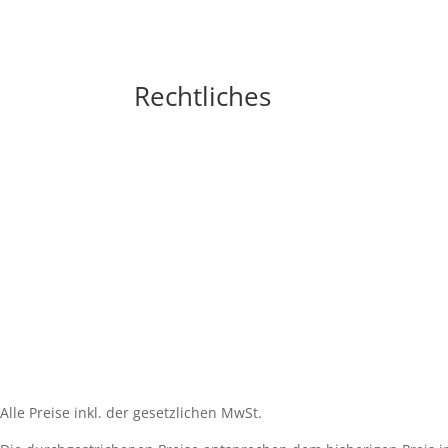
Rechtliches
Impressum
Widerrufsbelehrung
AGB´s
Datenschutzerklärung
Zahlungsarten
Versandarten
Cookie-Richtlinie (EU)
Alle Preise inkl. der gesetzlichen MwSt.