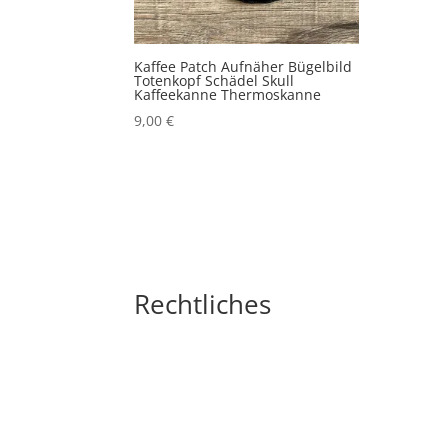
Kaffee Patch Aufnäher Bügelbild
Totenkopf Schädel Skull
Kaffeekanne Thermoskanne
9,00
€
Rechtliches
Impressum
Widerrufsbelehrung
AGB´s
Datenschutzerklärung
Zahlungsarten
Versandarten
Cookie-Richtlinie (EU)