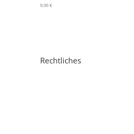
9,00
€
Rechtliches
Impressum
Widerrufsbelehrung
AGB´s
Datenschutzerklärung
Zahlungsarten
Versandarten
Cookie-Richtlinie (EU)