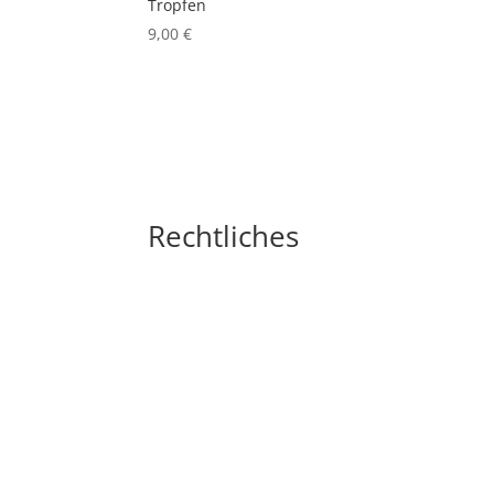
Tropfen
9,00
€
Rechtliches
Impressum
Widerrufsbelehrung
AGB´s
Datenschutzerklärung
Zahlungsarten
Versandarten
Cookie-Richtlinie (EU)