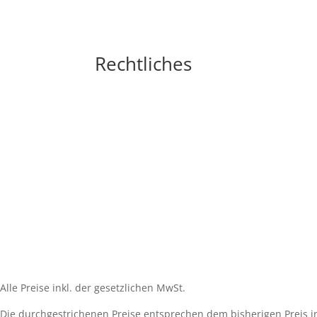
Rechtliches
Impressum
Widerrufsbelehrung
AGB´s
Datenschutzerklärung
Zahlungsarten
Versandarten
Cookie-Richtlinie (EU)
Alle Preise inkl. der gesetzlichen MwSt.
Die durchgestrichenen Preise entsprechen dem bisherigen Preis i