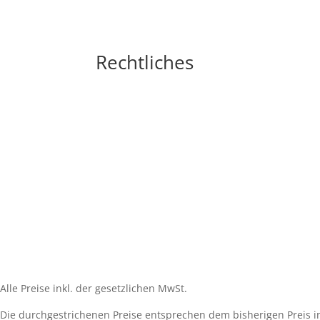
Rechtliches
Impressum
Widerrufsbelehrung
AGB´s
Datenschutzerklärung
Zahlungsarten
Versandarten
Cookie-Richtlinie (EU)
Alle Preise inkl. der gesetzlichen MwSt.
Die durchgestrichenen Preise entsprechen dem bisherigen Preis i