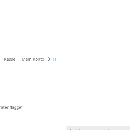
Kasse
Mein Konto
ratenflagge“