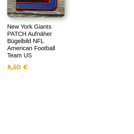
New York Giants
PATCH Aufnäher
Bügelbild NFL
American Football
Team US
8,50
€