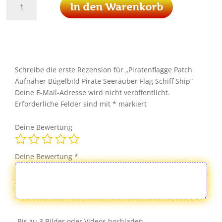
In den Warenkorb
Patch
Aufnäher
Bügelbild
Pirate
Seeräuber
Flag
Schreibe die erste Rezension für „Piratenflagge Patch
Schiff
Aufnäher Bügelbild Pirate Seeräuber Flag Schiff Ship“
Ship
Deine E-Mail-Adresse wird nicht veröffentlicht.
Menge
Erforderliche Felder sind mit
*
markiert
Deine Bewertung
Deine Bewertung
*
Bis zu 3 Bilder oder Videos hochladen