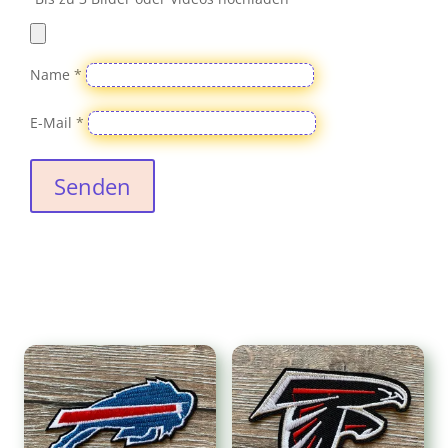
Name
*
E-Mail
*
Senden