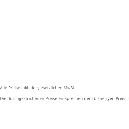
Impressum
Widerrufsbelehrung
AGB´s
Datenschutzerklärung
Zahlungsarten
Versandarten
Cookie-Richtlinie (EU)
Alle Preise inkl. der gesetzlichen MwSt.
Die durchgestrichenen Preise entsprechen dem bisherigen Preis i