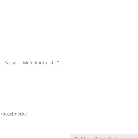
Kasse
Mein Konto
urboschnecke“