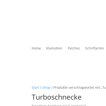
Home
Klamotten
Patches
Schriftarten
Start
/
Shop
/ Produkte verschlagwortet mit „T
Turboschnecke
Einzelnes Ergebnis wird angezeigt