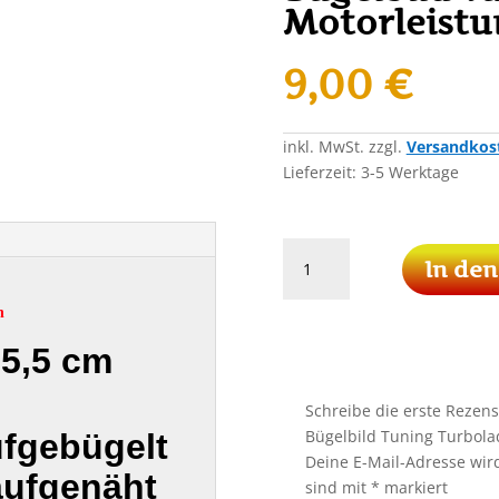
Motorleistu
9,00
€
inkl. MwSt.
zzgl.
Versandkos
Lieferzeit:
3-5 Werktage
Turboschnecke
In de
Patch
Aufnäher
h
Bügelbild
 5,5 cm
Tuning
Turbolader
Motorleistung
Schreibe die erste Rezen
PS
Bügelbild Tuning Turbola
ufgebügelt
Menge
Deine E-Mail-Adresse wird 
aufgenäht
sind mit
*
markiert