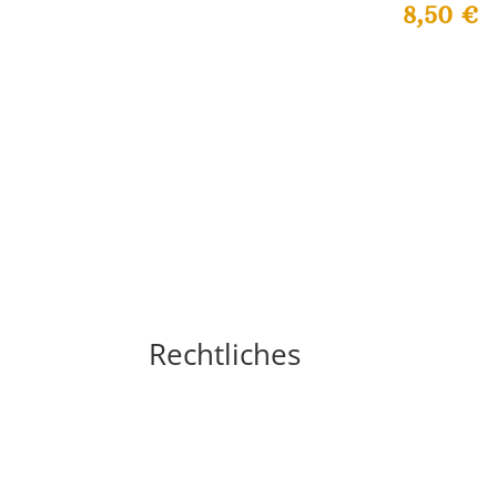
8,50
€
Rechtliches
Impressum
Widerrufsbelehrung
AGB´s
Datenschutzerklärung
Zahlungsarten
Versandarten
Cookie-Richtlinie (EU)