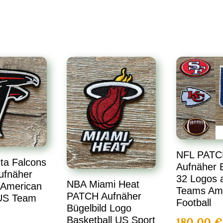
NFL PATC
ta Falcons
Aufnäher B
ufnäher
32 Logos a
NBA Miami Heat
 American
Teams Am
PATCH Aufnäher
 US Team
Football
Bügelbild Logo
Basketball US Sport
180,00
€