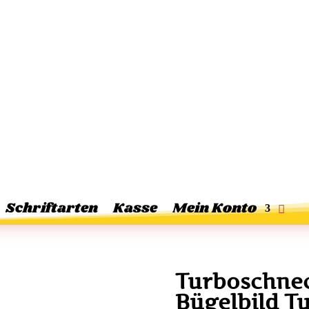
Schriftarten
Kasse
Mein Konto
Turboschnec
Bügelbild T