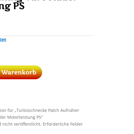
ng PS
ten
n Warenkorb
sion für „Turboschnecke Patch Aufnäher
der Motorleistung PS“
nicht veröffentlicht.
Erforderliche Felder