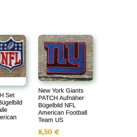
New York Giants
H Set
PATCH Aufnäher
ügelbild
Bügelbild NFL
lle
American Football
erican
Team US
8,50
€